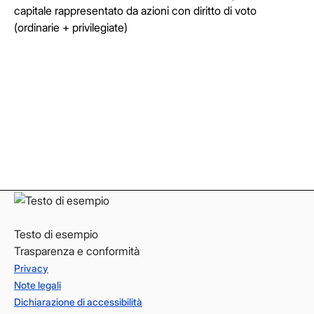
capitale rappresentato da azioni con diritto di voto
(ordinarie + privilegiate)
Facebook
Facebook
Instagram
Instagram
LinkedIn
LinkedIn
YouTube
YouTube
Testo di esempio
Trasparenza e conformità
Privacy
Note legali
Dichiarazione di accessibilità