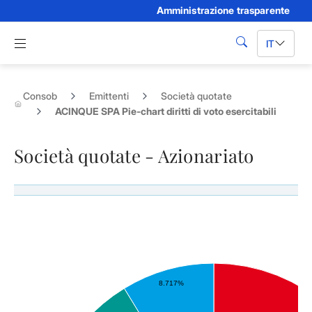
Amministrazione trasparente
Skip to Main Content
Apri menu di navigazione
IT
cerca
Consob
Emittenti
Società quotate
ACINQUE SPA Pie-chart diritti di voto esercitabili
Società quotate - Azionariato
Azionisti rilevanti di ACINQUE SPA SPA - Diritti di voto esercitabili
8.717%