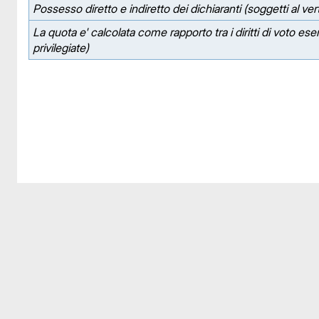
Possesso diretto e indiretto dei dichiaranti (soggetti al ver
La quota e' calcolata come rapporto tra i diritti di voto eserc
privilegiate)
Facebook
Facebook
Instagram
Instagram
LinkedIn
LinkedIn
YouTube
YouTube