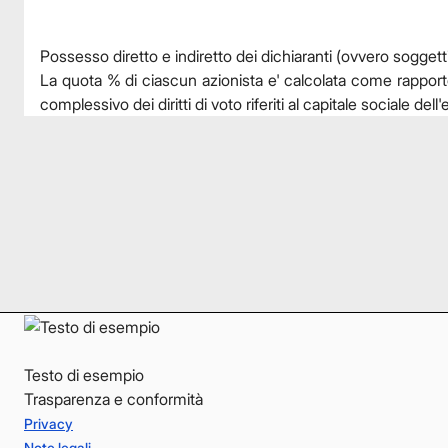
Possesso diretto e indiretto dei dichiaranti (ovvero soggetti
La quota % di ciascun azionista e' calcolata come rapporto tra
complessivo dei diritti di voto riferiti al capitale sociale del
Facebook
Facebook
Instagram
Instagram
LinkedIn
LinkedIn
YouTube
YouTube
Testo di esempio
Trasparenza e conformità
Privacy
Note legali