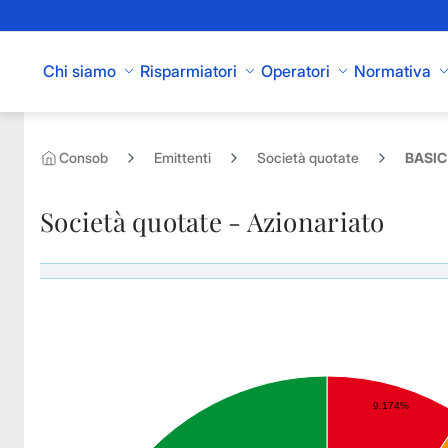
Skip to Main Content
Chi siamo
Risparmiatori
Operatori
Normativa
Consob
Emittenti
Società quotate
BASIC 
Società quotate - Azionariato
Azionisti rilevanti di BASIC NET SPA - Diritti di voto esercitabili
9.174%