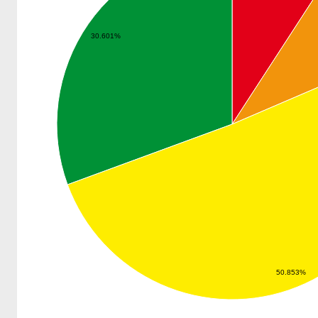
30.601%
50.853%