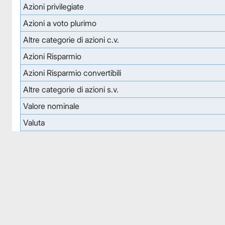
Azioni privilegiate
Azioni a voto plurimo
Altre categorie di azioni c.v.
Azioni Risparmio
Azioni Risparmio convertibili
Altre categorie di azioni s.v.
Valore nominale
Valuta
Facebook
Facebook
Instagram
Instagram
LinkedIn
LinkedIn
YouTube
YouTube