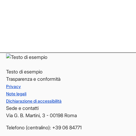
Facebook
Facebook
Instagram
Instagram
LinkedIn
LinkedIn
YouTube
YouTube
Testo di esempio
Trasparenza e conformità
Privacy
Note legali
Dichiarazione di accessibilità
Sede e contatti
Via G. B. Martini, 3 - 00198 Roma
Telefono (centralino): +39 06 84771