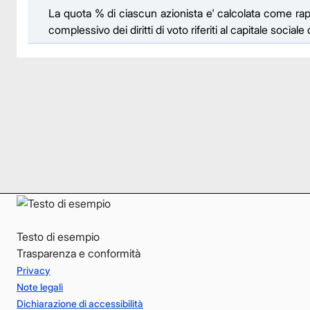
La quota % di ciascun azionista e' calcolata come rappor
complessivo dei diritti di voto riferiti al capitale social
Facebook
Facebook
Instagram
Instagram
LinkedIn
LinkedIn
YouTube
YouTube
Testo di esempio
Trasparenza e conformità
Privacy
Note legali
Dichiarazione di accessibilità