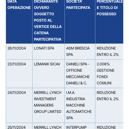
DATA
DICHIARANTE
SOCIETA'
PERCENTUALE
S
OPERAZIONE
OVVERO
PARTECIPATA
E TITOLO DI
D
SOGGETTO
POSSESSO
S
POSTO AL
T
VERTICE DELLA
P
CATENA
PARTECIPATIVA
26/11/2004
LONATI SPA
ASM BRESCIA
RIDUZIONE
SPA
ENTRO IL 2%
23/11/2004
LEMANIK SICAV
DANIELI SPA -
2.008%
OFFICINE
GESTIONE
MECCANICHE
FONDI
DANIELI & C.
COMUNI
24/11/2004
MERRILL LYNCH
I.M.A.
RIDUZIONE
INVESTMENT
INDUSTRIA
ENTRO IL 2%
MANAGERS
MACCHINE
GROUP LIMITED
AUTOMATICHE
SPA
25/11/2004
MERRILL LYNCH
INTERPUMP
RIDUZIONE