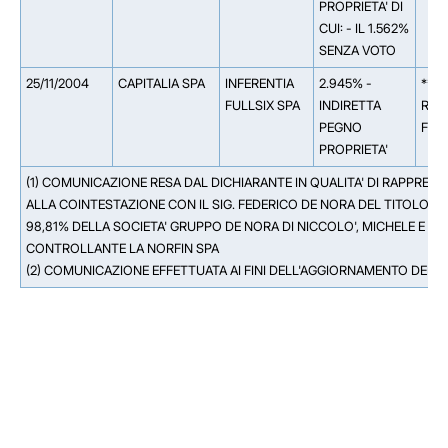
PROPRIETA' DI
CUI: - IL 1.562%
SENZA VOTO
25/11/2004
CAPITALIA SPA
INFERENTIA
2.945% -
** 0
FULLSIX SPA
INDIRETTA
ROM
PEGNO
FIN
PROPRIETA'
(1) COMUNICAZIONE RESA DAL DICHIARANTE IN QUALITA' DI RAPPRE
ALLA COINTESTAZIONE CON IL SIG. FEDERICO DE NORA DEL TITOLO 
98,81% DELLA SOCIETA' GRUPPO DE NORA DI NICCOLO', MICHELE E F
CONTROLLANTE LA NORFIN SPA
(2) COMUNICAZIONE EFFETTUATA AI FINI DELL'AGGIORNAMENTO DELL
Facebook
Facebook
Instagram
Instagram
LinkedIn
LinkedIn