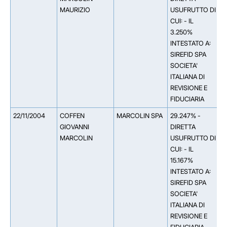
MAURIZIO
USUFRUTTO DI
CUI: - IL
3.250%
INTESTATO A:
SIREFID SPA
SOCIETA'
ITALIANA DI
REVISIONE E
FIDUCIARIA
22/11/2004
COFFEN
MARCOLIN SPA
29.247% -
*
GIOVANNI
DIRETTA
I
MARCOLIN
USUFRUTTO DI
C
CUI: - IL
V
15.167%
C
INTESTATO A:
5
SIREFID SPA
A
SOCIETA'
M
ITALIANA DI
3
REVISIONE E
A