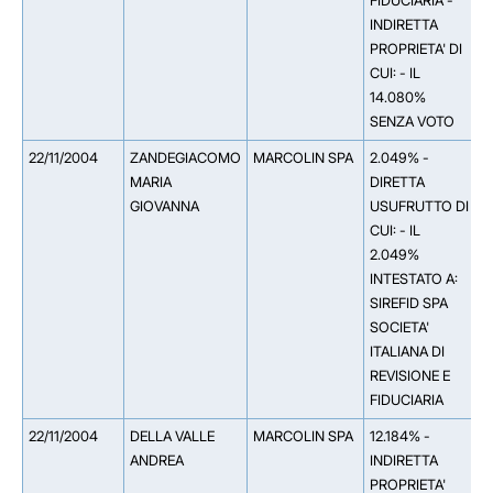
FIDUCIARIA -
C
INDIRETTA
I
PROPRIETA' DI
Z
CUI: - IL
G
14.080%
2
SENZA VOTO
22/11/2004
ZANDEGIACOMO
MARCOLIN SPA
2.049% -
MARIA
DIRETTA
GIOVANNA
USUFRUTTO DI
CUI: - IL
2.049%
INTESTATO A:
SIREFID SPA
SOCIETA'
ITALIANA DI
REVISIONE E
FIDUCIARIA
22/11/2004
DELLA VALLE
MARCOLIN SPA
12.184% -
*
ANDREA
INDIRETTA
P
PROPRIETA'