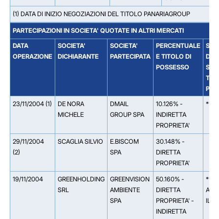
(1) DATA DI INIZIO NEGOZIAZIONI DEL TITOLO PANARIAGROUP
PARTECIPAZIONI IN SOCIETA' QUOTATE IN ALTRI MERCATI
DATA
SOCIETA'
SOCIETA'
PERCENTUALE
SOC
OPERAZIONE
DICHIARANTE
PARTECIPATA
E TITOLO DI
DAL
POSSESSO
SOC
TIT
PAR
23/11/2004 (1)
DE NORA
DMAIL
10.126% -
** 1
MICHELE
GROUP SPA
INDIRETTA
PROPRIETA'
29/11/2004
SCAGLIA SILVIO
E.BISCOM
30.148% -
(2)
SPA
DIRETTA
PROPRIETA'
19/11/2004
GREENHOLDING
GREENVISION
50.160% -
** 1
SRL
AMBIENTE
DIRETTA
AMBI
SPA
PROPRIETA' -
IL 1
INDIRETTA