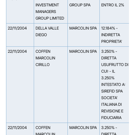
INVESTMENT
GROUP SPA
ENTRO IL 2%
MANAGERS
GROUP LIMITED
22/11/2004
DELLA VALLE
MARCOLIN SPA
12.184% -
*
DIEGO
INDIRETTA
P
PROPRIETA'
22/11/2004
COFFEN
MARCOLIN SPA
3.250% -
MARCOLIN
DIRETTA
CIRILLO
USUFRUTTO DI
CUI: - IL
3.250%
INTESTATO A:
SIREFID SPA
SOCIETA'
ITALIANA DI
REVISIONE E
FIDUCIARIA
22/11/2004
COFFEN
MARCOLIN SPA
3.250% -
MARCOLIN
DIRETTA