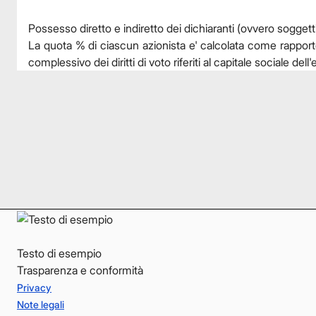
Possesso diretto e indiretto dei dichiaranti (ovvero soggetti
La quota % di ciascun azionista e' calcolata come rapporto tra
complessivo dei diritti di voto riferiti al capitale sociale del
Facebook
Facebook
Instagram
Instagram
LinkedIn
LinkedIn
YouTube
YouTube
Testo di esempio
Trasparenza e conformità
Privacy
Note legali