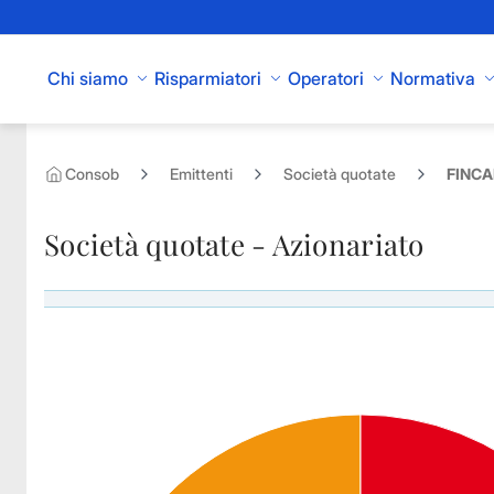
Skip to Main Content
Chi siamo
Risparmiatori
Operatori
Normativa
Consob
Emittenti
Società quotate
FINCAN
Società quotate - Azionariato
Azionisti rilevanti di FINCANTIERI SPA - Diritti di voto esercitabili