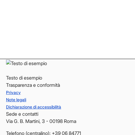
Facebook
Facebook
Instagram
Instagram
LinkedIn
LinkedIn
YouTube
YouTube
Testo di esempio
Trasparenza e conformità
Privacy
Note legali
Dichiarazione di accessibilità
Sede e contatti
Via G. B. Martini, 3 - 00198 Roma
Telefono (centralino): +39 06 84771