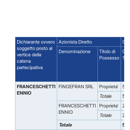
Dichiarante ovvero
Azionista Diretto
Quo
soggetto posto al
Denominazione
Titolo di
Quo
vertice della
Possesso
%
catena
partecipativa
FRANCESCHETTI
FINGEFRAN SRL
Proprieta'
55.
ENNIO
Totale
55.
FRANCESCHETTI
Proprieta'
2.0
ENNIO
Totale
2.0
Totale
57.