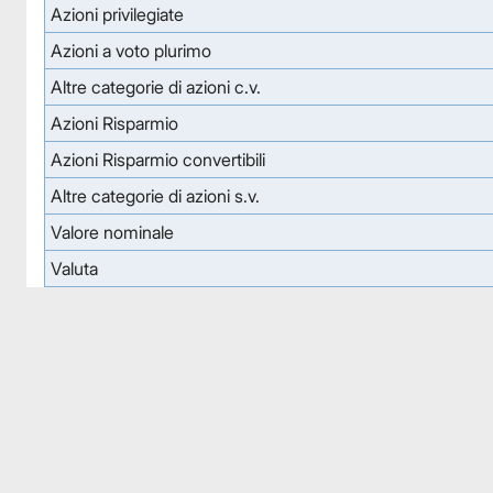
Azioni privilegiate
Azioni a voto plurimo
Altre categorie di azioni c.v.
Azioni Risparmio
Azioni Risparmio convertibili
Altre categorie di azioni s.v.
Valore nominale
Valuta
Facebook
Facebook
Instagram
Instagram
LinkedIn
LinkedIn
YouTube
YouTube