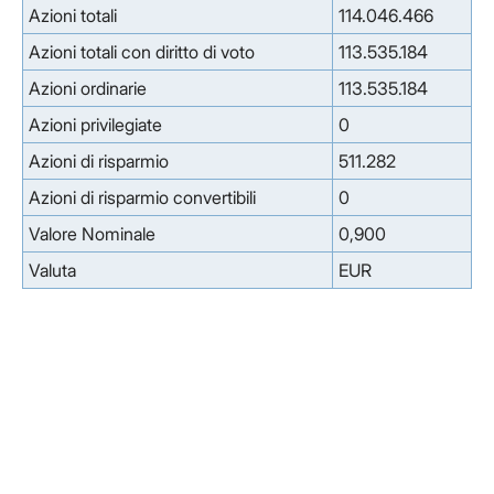
Azioni totali
114.046.466
Azioni totali con diritto di voto
113.535.184
Azioni ordinarie
113.535.184
Azioni privilegiate
0
Azioni di risparmio
511.282
Azioni di risparmio convertibili
0
Valore Nominale
0,900
Valuta
EUR
Facebook
Facebook
Instagram
Instagram
LinkedIn
LinkedIn