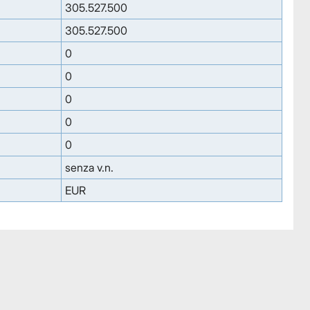
305.527.500
305.527.500
0
0
0
0
0
senza v.n.
EUR