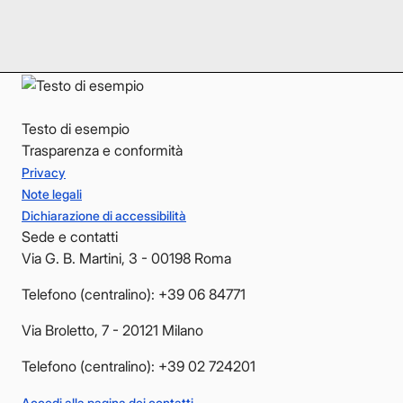
LinkedIn
LinkedIn
YouTube
YouTube
Testo di esempio
Trasparenza e conformità
Privacy
Note legali
Dichiarazione di accessibilità
Sede e contatti
Via G. B. Martini, 3 - 00198 Roma
Telefono (centralino): +39 06 84771
Via Broletto, 7 - 20121 Milano
Telefono (centralino): +39 02 724201
Accedi alla pagina dei contatti