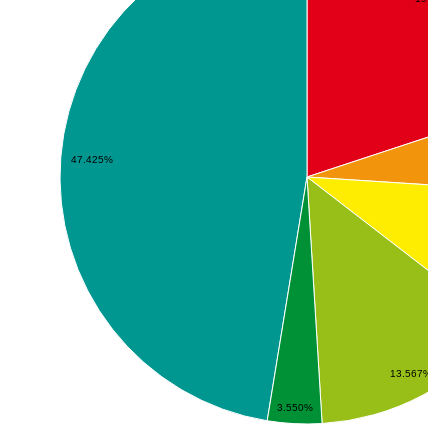
47.425%
13.567%
3.550%