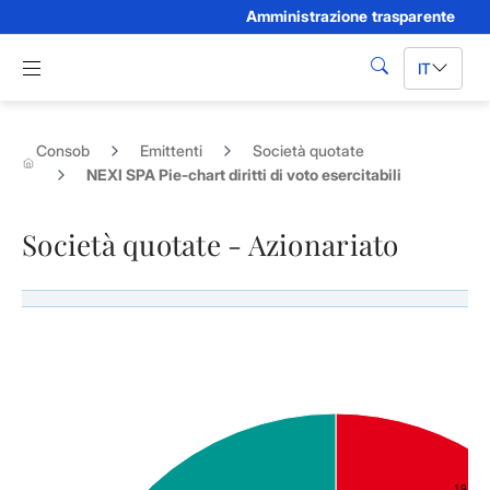
Amministrazione trasparente
Skip to Main Content
Apri menu di navigazione
IT
cerca
Consob
Emittenti
Società quotate
NEXI SPA Pie-chart diritti di voto esercitabili
Società quotate - Azionariato
Azionisti rilevanti di NEXI SPA - Diritti di voto esercitabili
19.93