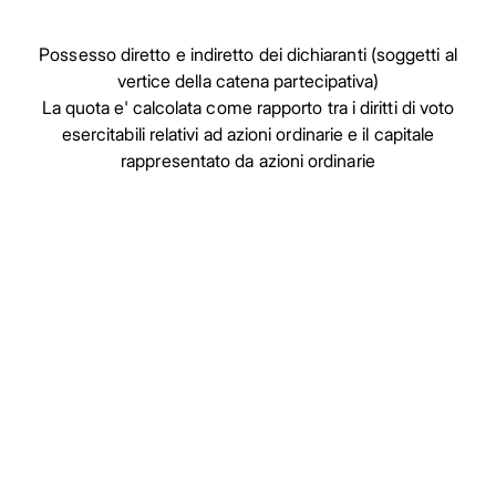
Possesso diretto e indiretto dei dichiaranti (soggetti al
vertice della catena partecipativa)
La quota e' calcolata come rapporto tra i diritti di voto
esercitabili relativi ad azioni ordinarie e il capitale
rappresentato da azioni ordinarie
Facebook
Facebook
Instagram
Instagram
LinkedIn
LinkedIn
YouTube
YouTube