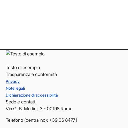
Facebook
Facebook
Instagram
Instagram
LinkedIn
LinkedIn
YouTube
YouTube
Testo di esempio
Trasparenza e conformità
Privacy
Note legali
Dichiarazione di accessibilità
Sede e contatti
Via G. B. Martini, 3 - 00198 Roma
Telefono (centralino): +39 06 84771