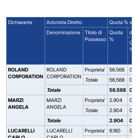
Dichiarante
Azionista Diretto
Quota % su C
Denominazione
Titolo di
Quota
di 
Possesso
%
Quo
%
ROLAND
ROLAND
Proprieta'
56.568
0.0
CORPORATION
CORPORATION
Totale
56.568
0.0
Totale
56.568
0.0
MARZI
MARZI
Proprieta'
2.904
0.0
ANGELA
ANGELA
Totale
2.904
0.0
Totale
2.904
0.0
LUCARELLI
LUCARELLI
Proprieta'
6.160
0.0
CARLO
CARLO