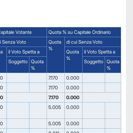
apitale Votante
Quota % su Capitale Ordinario
ui Senza Voto
Quota
di cui Senza Voto
%
ta
il Voto Spetta a
Quota
il Voto Spetta a
%
Soggetto
Quota
Soggetto
Quota
%
%
00
7.170
0.000
00
7.170
0.000
00
7.170
0.000
00
5.005
0.000
00
5.005
0.000