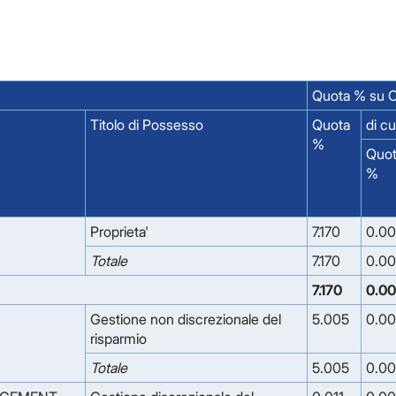
Quota % su C
Titolo di Possesso
Quota
di c
%
Quo
%
Proprieta'
7.170
0.0
Totale
7.170
0.0
7.170
0.0
Gestione non discrezionale del
5.005
0.0
risparmio
Totale
5.005
0.0