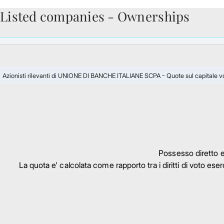
Listed companies - Ownerships
Skip to Main Content
Azionisti rilevanti di UNIONE DI BANCHE ITALIANE SCPA - Quote sul capitale v
Possesso diretto e 
La quota e' calcolata come rapporto tra i diritti di voto eserci