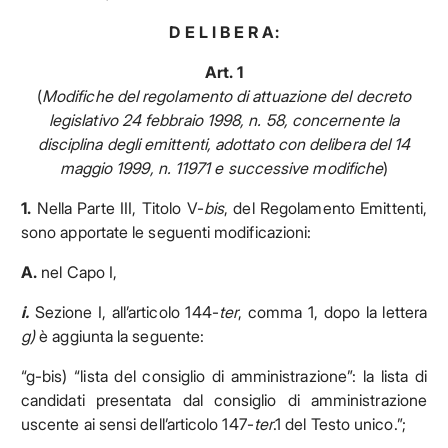
D E L I B E R A:
Art. 1
(
Modifiche del regolamento
di attuazione del decreto
legislativo 24 febbraio 1998, n. 58,
concernente la
disciplina degli emittenti, adottato con delibera
del 14
maggio 1999, n. 11971 e successive modifiche
)
1.
Nella Parte III, Titolo V-
bis
, del Regolamento Emittenti,
sono apportate le seguenti modificazioni:
A.
nel Capo I,
i.
Sezione I, all’articolo 144-
ter
, comma 1, dopo la lettera
g)
è aggiunta la seguente:
“g-bis) “lista del consiglio di amministrazione”: la lista di
candidati presentata dal consiglio di amministrazione
uscente ai sensi dell’articolo 147-
ter
.1 del Testo unico.”;