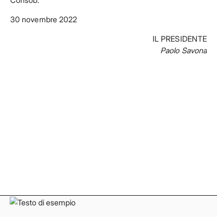
Consob.
30 novembre 2022
IL PRESIDENTE
Paolo Savona
Facebook
Facebook
Instagram
Instagram
LinkedIn
LinkedIn
YouTube
YouTube