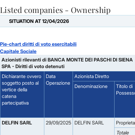
Listed companies - Ownership
Skip to Main Content
SITUATION AT 12/04/2026
Pie-chart diritti di voto esercitabili
Capitale Sociale
Azionisti rilevanti di BANCA MONTE DEI PASCHI DI SIENA
SPA - Diritti di voto detenuti
Dichiarante ovvero
Data
Azionista Diretto
soggetto posto al
Operazione
Denominazione
Titolo di
vertice della
Possess
catena
partecipativa
DELFIN SARL
29/09/2025
DELFIN SARL
Proprieta
Totale