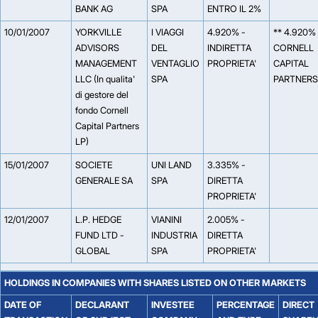
BANK AG
SPA
ENTRO IL 2%
10/01/2007
YORKVILLE
I VIAGGI
4.920% -
** 4.920%
ADVISORS
DEL
INDIRETTA
CORNELL
MANAGEMENT
VENTAGLIO
PROPRIETA'
CAPITAL
LLC (In qualita'
SPA
PARTNERS
di gestore del
fondo Cornell
Capital Partners
LP)
15/01/2007
SOCIETE
UNI LAND
3.335% -
GENERALE SA
SPA
DIRETTA
PROPRIETA'
12/01/2007
L.P. HEDGE
VIANINI
2.005% -
FUND LTD -
INDUSTRIA
DIRETTA
GLOBAL
SPA
PROPRIETA'
HOLDINGS IN COMPANIES WITH SHARES LISTED ON OTHER MARKETS
DATE OF
DECLARANT
INVESTEE
PERCENTAGE
DIRECT