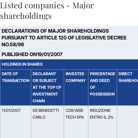
Listed companies - Major
Skip to Main Content
shareholdings
DECLARATIONS OF MAJOR SHAREHOLDINGS
PURSUANT TO ARTICLE 120 OF LEGISLATIVE DECREE
NO.58/98
PUBLISHED ON19/01/2007
HOLDINGS IN SHARES
DATE OF
DECLARANT
INVESTEE
PERCENTAGE
DIRECT
TRANSACTION
OR SUBJECT
COMPANY
AND DEED
SHAREHO
AT THE TOP OF
OF
INVESTMENT
POSSESSION
CHAIN
11/01/2007
DE BENEDETTI
CDB WEB
RIDUZIONE
CARLO
TECH SPA
ENTRO IL 2%