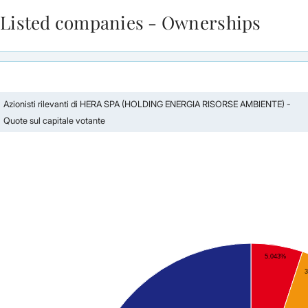
Listed companies - Ownerships
Skip to Main Content
Azionisti rilevanti di HERA SPA (HOLDING ENERGIA RISORSE AMBIENTE) -
Quote sul capitale votante
5.043%