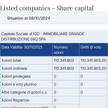
Listed companies - Share capital
Skip to Main Content
Situation at 08/10/2024
Capitale Sociale di IGD - IMMOBILIARE GRANDE
DISTRIBUZIONE SIIQ SPA
Data Validità: 30/11/2021
Numero
Diritti di voto
azioni
Azioni totali
110.341.903
110.341.903,00
Azioni ordinarie
110.341.903
110.341.903,00
Azioni privilegiate
0
0
Azioni a voto plurimo
0
0
Altre categorie di azioni c.v.
0
0
Azioni Risparmio
0