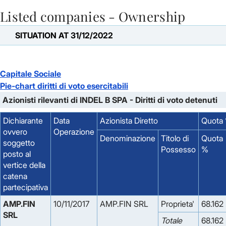
Listed companies - Ownership
Skip to Main Content
SITUATION AT 31/12/2022
Capitale Sociale
Pie-chart diritti di voto esercitabili
Azionisti rilevanti di INDEL B SPA - Diritti di voto detenuti
Dichiarante
Data
Azionista Diretto
Quota %
ovvero
Operazione
Denominazione
Titolo di
Quota
soggetto
Possesso
%
posto al
vertice della
catena
partecipativa
AMP.FIN
10/11/2017
AMP.FIN SRL
Proprieta'
68.162
SRL
Totale
68.162