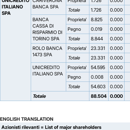
UNICREDITO
CARIVERONA
Proprieta'
1.726
0.000
ITALIANO
BANCA SPA
Totale
1.726
0.000
SPA
BANCA
Proprieta'
8.825
0.000
CASSA DI
Pegno
0.019
0.000
RISPARMIO DI
TORINO SPA
Totale
8.844
0.000
ROLO BANCA
Proprieta'
23.331
0.000
1473 SPA
Totale
23.331
0.000
UNICREDITO
Proprieta'
54.595
0.000
ITALIANO SPA
Pegno
0.008
0.000
Totale
54.603
0.000
Totale
88.504
0.000
ENGLISH TRANSLATION
Azionisti rilevanti
= List of major shareholders