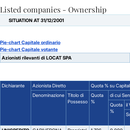
Listed companies - Ownership
Skip to Main Content
SITUATION AT 31/12/2001
Pie-chart Capitale ordinario
Pie-chart Capitale votante
Azionisti rilevanti di LOCAT SPA
Dichiarante
Azionista Diretto
Quota % su Capital
Denominazione
Titolo di
Quota
di cui Se
Possesso
%
Quota
il
%
S