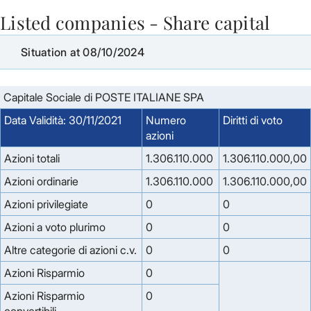
Listed companies - Share capital
Skip to Main Content
Situation at 08/10/2024
Capitale Sociale di POSTE ITALIANE SPA
Data Validità: 30/11/2021
Numero
Diritti di voto
azioni
Azioni totali
1.306.110.000
1.306.110.000,00
Azioni ordinarie
1.306.110.000
1.306.110.000,00
Azioni privilegiate
0
0
Azioni a voto plurimo
0
0
Altre categorie di azioni c.v.
0
0
Azioni Risparmio
0
Azioni Risparmio
0