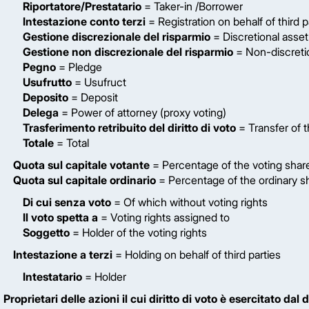
Riportatore/Prestatario
= Taker-in /Borrower
Intestazione conto terzi
= Registration on behalf of third p
Gestione discrezionale del risparmio
= Discretional ass
Gestione non discrezionale del risparmio
= Non-discreti
Pegno
= Pledge
Usufrutto
= Usufruct
Deposito
= Deposit
Delega
= Power of attorney (proxy voting)
Trasferimento retribuito del diritto di voto
= Transfer of t
Totale
= Total
Quota sul capitale votante
= Percentage of the voting share
Quota sul capitale ordinario
= Percentage of the ordinary sh
Di cui senza voto
= Of which without voting rights
Il voto spetta a
= Voting rights assigned to
Soggetto
= Holder of the voting rights
Intestazione a terzi
= Holding on behalf of third parties
Intestatario
= Holder
Proprietari delle azioni il cui diritto di voto è esercitato dal