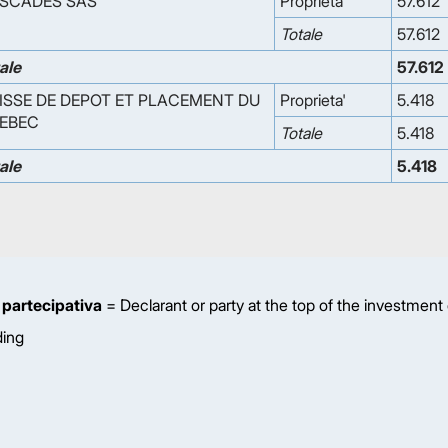
SCADES SAS
Proprieta'
57.612
Totale
57.612
ale
57.612
ISSE DE DEPOT ET PLACEMENT DU
Proprieta'
5.418
EBEC
Totale
5.418
ale
5.418
 partecipativa
= Declarant or party at the top of the investment
ding