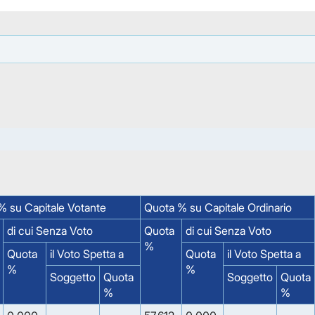
% su Capitale Votante
Quota % su Capitale Ordinario
di cui Senza Voto
Quota
di cui Senza Voto
%
Quota
il Voto Spetta a
Quota
il Voto Spetta a
%
%
Soggetto
Quota
Soggetto
Quota
%
%