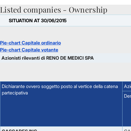
Listed companies - Ownership
Skip to Main Content
SITUATION AT 30/06/2015
Pie-chart Capitale ordinario
Pie-chart Capitale votante
Azionisti rilevanti di RENO DE MEDICI SPA
Dichiarante ovvero soggetto posto al vertice della catena
Azi
partecipativa
De