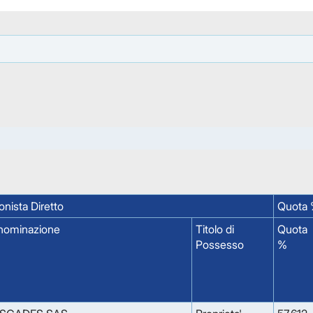
onista Diretto
Quota 
nominazione
Titolo di
Quota
Possesso
%