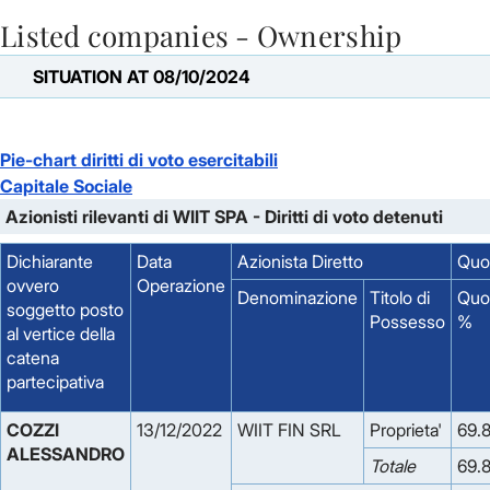
Listed companies - Ownership
Skip to Main Content
SITUATION AT 08/10/2024
Pie-chart diritti di voto esercitabili
Capitale Sociale
Azionisti rilevanti di WIIT SPA - Diritti di voto detenuti
Dichiarante
Data
Azionista Diretto
Quot
ovvero
Operazione
Denominazione
Titolo di
Quo
soggetto posto
Possesso
%
al vertice della
catena
partecipativa
COZZI
13/12/2022
WIIT FIN SRL
Proprieta'
69.
ALESSANDRO
Totale
69.