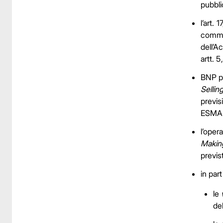
pubbli
l’art.
comma 
dell’A
artt. 
BNP pu
Sellin
previs
ESMA 
l’oper
Makin
previs
in part
le
de