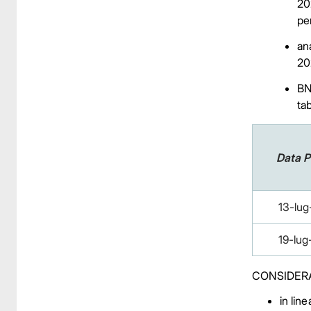
202
pe
an
20
BN
ta
Data 
13-lug
19-lug
CONSIDERA
in lin