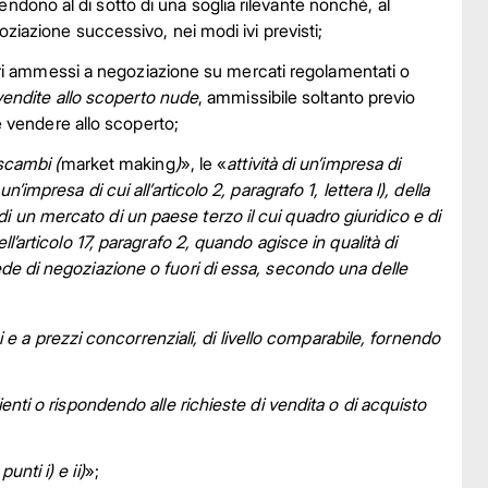
dono al di sotto di una soglia rilevante nonché, al
oziazione successivo, nei modi ivi previsti;
ionari ammessi a negoziazione su mercati regolamentati o
vendite allo scoperto nude
, ammissibile soltanto previo
de vendere allo scoperto;
 scambi (
market making
)
», le «
attività di un’impresa di
impresa di cui all’articolo 2, paragrafo 1, lettera l), della
 un mercato di un paese terzo il cui quadro giuridico e di
l’articolo 17, paragrafo 2, quando agisce in qualità di
ede di negoziazione o fuori di essa, secondo una delle
 a prezzi concorrenziali, di livello comparabile, fornendo
lienti o rispondendo alle richieste di vendita o di acquisto
nti i) e ii)
»;