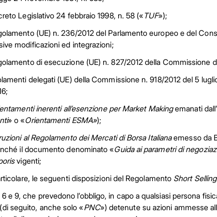
reto Legislativo 24 febbraio 1998, n. 58 («
TUF
»);
golamento (UE) n. 236/2012 del Parlamento europeo e del Cons
ive modificazioni ed integrazioni;
golamento di esecuzione (UE) n. 827/2012 della Commissione d
olamenti delegati (UE) della Commissione n. 918/2012 del 5 lugli
16;
entamenti inerenti all’esenzione per Market Making
emanati dall
nti
» o «
Orientamenti ESMA»
);
truzioni al Regolamento dei Mercati di Borsa Italiana
emesso da Bor
onché il documento denominato «
Guida ai parametri di negoziazi
poris
vigenti;
rticolare, le seguenti disposizioni del Regolamento
Short Selling
5, 6 e 9, che prevedono l’obbligo, in capo a qualsiasi persona fis
(di seguito, anche solo «
PNC
») detenute su azioni ammesse all