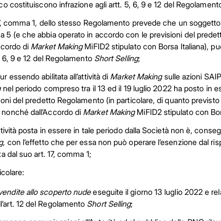
co costituiscono infrazione agli artt. 5, 6, 9 e 12 del Regolamen
 17, comma 1, dello stesso Regolamento prevede che un soggetto c
5 (e che abbia operato in accordo con le previsioni del pred
ccordo di
Market Making
MiFID2 stipulato con Borsa Italiana), può 
5, 6, 9 e 12 del Regolamento
Short Selling
;
r essendo abilitata all’attività di
Market Making
sulle azioni SAI
g
nel periodo compreso tra il 13 ed il 19 luglio 2022 ha posto in es
ioni del predetto Regolamento (in particolare, di quanto previsto d
nonché dall’Accordo di
Market Making
MiFID2 stipulato con Bor
atività posta in essere in tale periodo dalla Società non è, conse
g
, con l’effetto che per essa non può operare l’esenzione dal ris
ta dal suo art. 17, comma 1;
icolare:
vendite allo scoperto nude
eseguite il giorno 13 luglio 2022 e r
ll’art. 12 del Regolamento
Short Selling
;