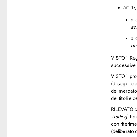
art. 1
al
sc
al
no
VISTO il Re
successive 
VISTO il pro
(di seguito 
del mercato,
dei titoli e
RILEVATO ch
Trading
) ha 
con riferime
(deliberato 