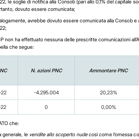
2, le soglie di notifica alla Consob (pari allo 0,1% del capitale s
rtanto, dovuto essere comunicata;
alogamente, avrebbe dovuto essere comunicata alla Consob e al p
22;
P non ha effettuato nessuna delle prescritte comunicazioni all’A
bella che segue:
PNC
N. azioni PNC
Ammontare PNC
-22
-4.295.004
20,23%
-22
0
0,00%
TO che:
ea generale, le
vendite allo scoperto nude
così come l’omessa com