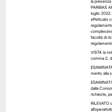
la presenz
PARIBAS ARB
luglio 2022.
effettuato c
regolamento 
complessivam
facoltà di r
regolamento
VISTA la not
comma 2, d
ESAMINATA la
merito alla 
ESAMINATI gl
dalla Consob
richieste, p
RILEVATO che
all’operativ