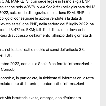
NCIAL MARKETS, con sede legale in Francia (già BNP
ito anche solo «
BNP
» o «
la Società
») nella giornata del 13
io 2022, sulla sede di negoziazione italiana EXM, BNP ha
obbligo di consegnare le azioni vendute alla data di
rilevato altresì che BNP, nella seduta del 5 luglio 2022, ha
uti 3.472 su EXM; tali diritti di opzione davano la
esi di successo dell’aumento, all’inizio della giornata di
ichiesta di dati e notizie ai sensi dell’articolo 33,
el TUF;
mbre 2022, con cui la Società ha fornito informazioni in
la Consob;
onsob e, in particolare, la richiesta di informazioni diretta
elate note di riscontro, contenenti le informazioni
tività istruttoria svolta, emerge, con riferimento