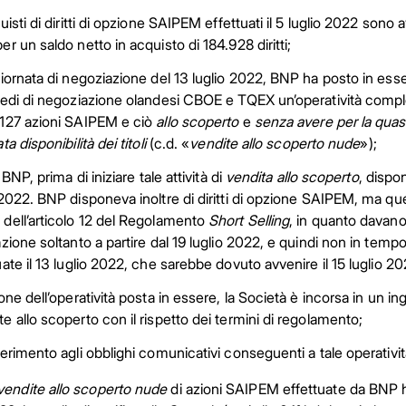
quisti di diritti di opzione SAIPEM effettuati il 5 luglio 2022 son
er un saldo netto in acquisto di 184.928 diritti;
giornata di negoziazione del 13 luglio 2022, BNP ha posto in es
sedi di negoziazione olandesi CBOE e TQEX un’operatività comples
127 azioni SAIPEM e ciò
allo scoperto
e
senza avere per la quasi 
ta disponibilità dei titoli
(c.d. «
vendite allo scoperto nude
»);
, BNP, prima di iniziare tale attività di
vendita allo scoperto
, dispo
 2022. BNP disponeva inoltre di diritti di opzione SAIPEM, ma quest
dell’articolo 12 del Regolamento
Short Selling
, in quanto davano 
azione soltanto a partire dal 19 luglio 2022, e quindi non in tempo
uate il 13 luglio 2022, che sarebbe dovuto avvenire il 15 luglio 20
ione dell’operatività posta in essere, la Società è incorsa in un i
e allo scoperto con il rispetto dei termini di regolamento;
ferimento agli obblighi comunicativi conseguenti a tale operativit
vendite allo scoperto nude
di azioni SAIPEM effettuate da BNP h