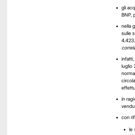
gli ac
BNP, p
nella 
sulle 
4.423.
correla
infatti
luglio
norma 
circol
effett
in rag
vendut
con ri
le