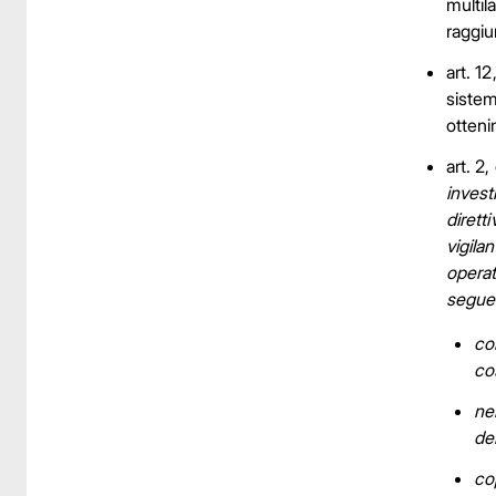
multil
raggiu
art. 1
sistem
otteni
art. 2
invest
dirett
vigila
operat
seguen
co
co
nel
dei
cop