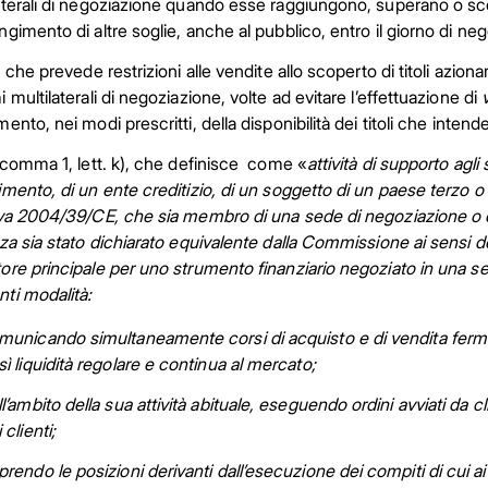
aterali di negoziazione quando esse raggiungono, superano o scen
ngimento di altre soglie, anche al pubblico, entro il giorno di neg
2, che prevede restrizioni alle vendite allo scoperto di titoli az
i multilaterali di negoziazione, volte ad evitare l’effettuazione di
mento, nei modi prescritti, della disponibilità dei titoli che inten
, comma 1, lett. k), che definisce come «
attività di supporto agli
imento, di un ente creditizio, di un soggetto di un paese terzo o un’
iva 2004/39/CE, che sia membro di una sede di negoziazione o di
nza sia stato dichiarato equivalente dalla Commissione ai sensi del
ore principale per uno strumento finanziario negoziato in una s
ti modalità:
municando simultaneamente corsi di acquisto e di vendita fermi e
sì liquidità regolare e continua al mercato;
l’ambito della sua attività abituale, eseguendo ordini avviati da c
 clienti;
rendo le posizioni derivanti dall’esecuzione dei compiti di cui ai pu