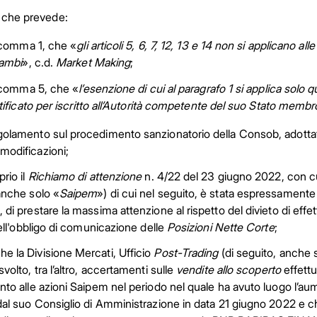
7, che prevede:
 comma 1, che «
gli articoli 5, 6, 7, 12, 13 e 14 non si applicano al
ambi
», c.d.
Market Making
;
 comma 5, che «
l’esenzione di cui al paragrafo 1 si applica solo 
tificato per iscritto all’Autorità competente del suo Stato membr
golamento sul procedimento sanzionatorio della Consob, adotta
modificazioni;
prio il
Richiamo di attenzione
n. 4/22 del 23 giugno 2022, con cui
anche solo «
Saipem
») di cui nel seguito, è stata espressamente sot
 di prestare la massima attenzione al rispetto del divieto di effet
 dell'obbligo di comunicazione delle
Posizioni Nette Corte
;
e la Divisione Mercati, Ufficio
Post-Trading
(di seguito, anche 
svolto, tra l’altro, accertamenti sulle
vendite allo scoperto
effettu
nto alle azioni Saipem nel periodo nel quale ha avuto luogo l’aume
dal suo Consiglio di Amministrazione in data 21 giugno 2022 e c