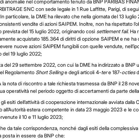
a di anomalie nel comportamento tenuto da BNP PARIBAS FINA
ITRAGE SNC con sede legale in 1 Rue Laffitte, Parigi, di segu
 In particolare, la DME ha rilevato che nella giornata del 13 lugl
onsistenti vendite di azioni SAIPEM. Inoltre, non ha rispettato l’
prevista del 15 luglio 2022, originando così
settlement fail
. Ha 
ente acquistato 185.364 di diritti di opzione SAIPEM e ne ha ced
icevere nuove azioni SAIPEM fungibili con quelle vendute, nell’ipot
 del 19 luglio 2022;
a del 29 settembre 2022, con cui la DME ha indirizzato a BNP una r
el Regolamento
Short Selling
e degli articoli 4-
ter
e 187-
octies
d
 nota di riscontro a tale richiesta trasmessa da BNP il 28 nove
sua operatività nel periodo oggetto di accertamenti da parte del
i esiti dell’attività di cooperazione internazionale avviata dalla C
 all’Autorità estera competente in data 23 maggio 2023 e le corr
ervenute il 10 e 11 luglio 2023;
 da tale corrispondenza, nonché dagli esiti della complessiva at
ità posta in essere da BNP che: