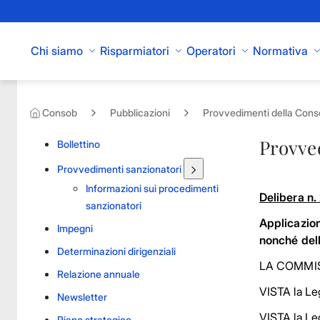
Skip to Main Content
Chi siamo
Risparmiatori
Operatori
Normativa
Consob
Pubblicazioni
Provvedimenti della Con
Provve
Bollettino
Provvedimenti sanzionatori
Informazioni sui procedimenti
Delibera n
sanzionatori
Applicazion
Impegni
nonché dell
Determinazioni dirigenziali
LA COMMIS
Relazione annuale
VISTA la Le
Newsletter
VISTA la Le
Piano strategico