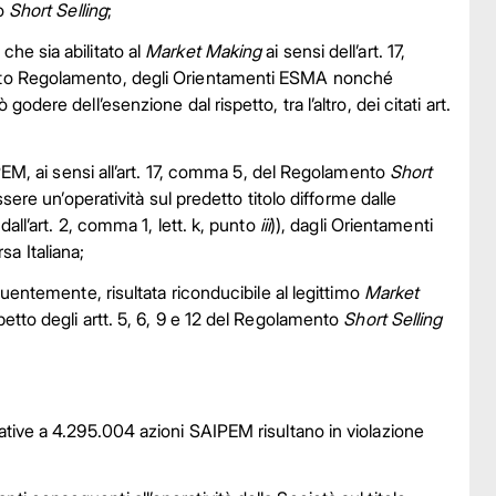
to
Short Selling
;
he sia abilitato al
Market Making
ai sensi dell’art. 17,
etto Regolamento, degli Orientamenti ESMA nonché
godere dell’esenzione dal rispetto, tra l’altro, dei citati art.
PEM, ai sensi all’art. 17, comma 5, del Regolamento
Short
sere un’operatività sul predetto titolo difforme dalle
all’art. 2, comma 1, lett. k, punto
iii
)), dagli Orientamenti
sa Italiana;
guentemente, risultata riconducibile al legittimo
Market
petto degli artt. 5, 6, 9 e 12 del Regolamento
Short Selling
elative a 4.295.004 azioni SAIPEM risultano in violazione