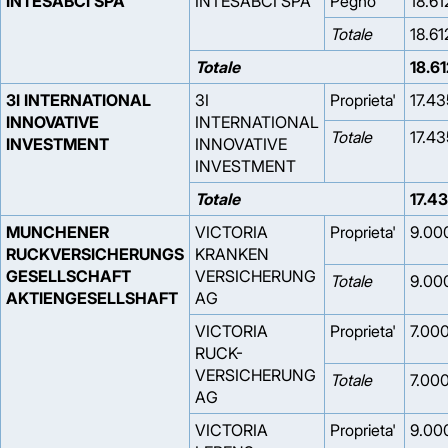
INTESABCI SPA
INTESABCI SPA
Pegno
18.61
Totale
18.61
Totale
18.6
3I INTERNATIONAL
3I
Proprieta'
17.43
INNOVATIVE
INTERNATIONAL
Totale
17.43
INVESTMENT
INNOVATIVE
INVESTMENT
Totale
17.4
MUNCHENER
VICTORIA
Proprieta'
9.00
RUCKVERSICHERUNGS
KRANKEN
GESELLSCHAFT
VERSICHERUNG
Totale
9.00
AKTIENGESELLSHAFT
AG
VICTORIA
Proprieta'
7.00
RUCK-
VERSICHERUNG
Totale
7.00
AG
VICTORIA
Proprieta'
9.00