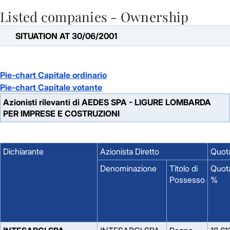
Listed companies - Ownership
Skip to Main Content
SITUATION AT 30/06/2001
Pie-chart Capitale ordinario
Pie-chart Capitale votante
Azionisti rilevanti di AEDES SPA - LIGURE LOMBARDA
PER IMPRESE E COSTRUZIONI
Dichiarante
Azionista Diretto
Quota
Denominazione
Titolo di
Quot
Possesso
%