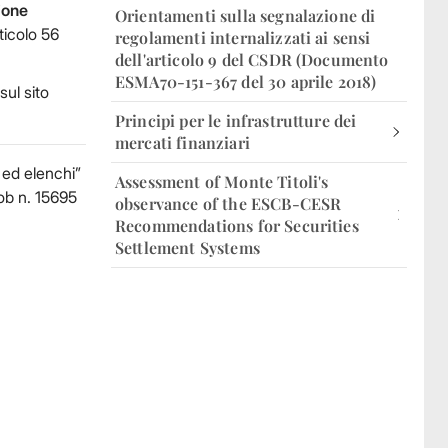
ione
Orientamenti sulla segnalazione di
ticolo 56
regolamenti internalizzati ai sensi
dell'articolo 9 del CSDR (Documento
ESMA70-151-367 del 30 aprile 2018)
sul sito
Principi per le infrastrutture dei
mercati finanziari
 ed elenchi”
Assessment of Monte Titoli's
sob n. 15695
observance of the ESCB-CESR
Recommendations for Securities
Settlement Systems