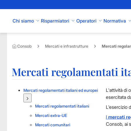
Skip to Main Content
Chi siamo
Risparmiatori
Operatori
Normativa
Consob
Mercati e infrastrutture
Mercati regolam
Mercati regolamentati it
L'attività d
Mercati regolamentati italiani ed europei
esercitata d
Mercati regolamentati italiani
L'esercizio 
Mercati extra-UE
I
mercati re
Consob, ai s
Mercati comunitari