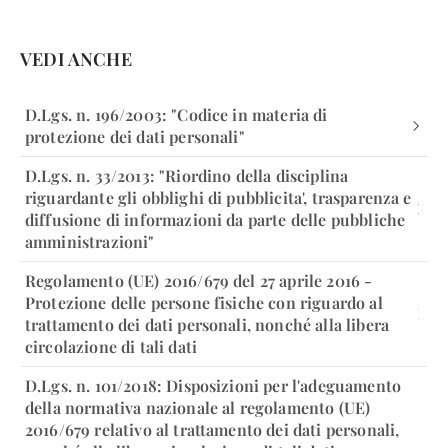
VEDI ANCHE
D.Lgs. n. 196/2003: "Codice in materia di
protezione dei dati personali"
D.Lgs. n. 33/2013: "Riordino della disciplina
riguardante gli obblighi di pubblicita', trasparenza e
diffusione di informazioni da parte delle pubbliche
amministrazioni"
Regolamento (UE) 2016/679 del 27 aprile 2016 -
Protezione delle persone fisiche con riguardo al
trattamento dei dati personali, nonché alla libera
circolazione di tali dati
D.Lgs. n. 101/2018: Disposizioni per l'adeguamento
della normativa nazionale al regolamento (UE)
2016/679 relativo al trattamento dei dati personali,